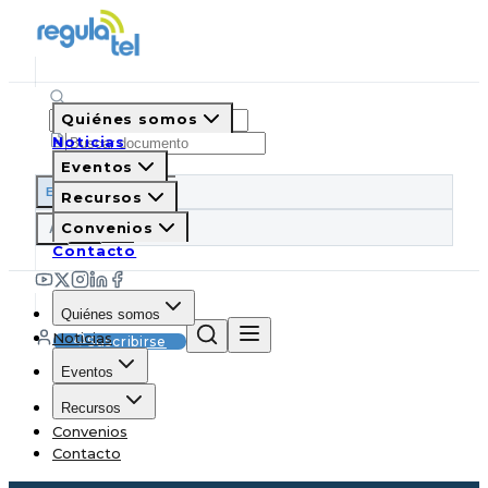
Quiénes somos
Noticias
Eventos
ES
EN
PT
IT
Recursos
A
Convenios
A
A
Contacto
Quiénes somos
Noticias
Suscribirse
Eventos
Recursos
Convenios
Contacto