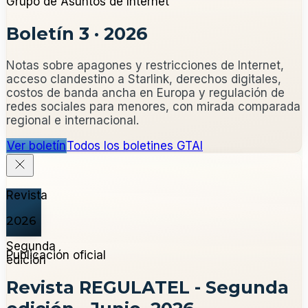
Grupo de Asuntos de Internet
Boletín 3
·
2026
Notas sobre apagones y restricciones de Internet,
acceso clandestino a Starlink, derechos digitales,
costos de banda ancha en Europa y regulación de
redes sociales para menores, con mirada comparada
regional e internacional.
Ver boletín
Todos los boletines GTAI
Revista
2026
Segunda
Publicación oficial
edición
Revista REGULATEL - Segunda