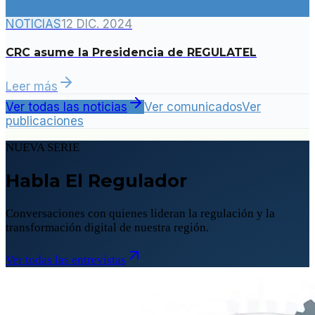
NOTICIAS
12 DIC. 2024
CRC asume la Presidencia de REGULATEL
Leer más
Ver todas las noticias
Ver comunicados
Ver
publicaciones
NUEVA SERIE
Habla El Regulador
Conversaciones con quienes lideran la regulación y la
transformación digital de nuestra región.
Ver todas las entrevistas