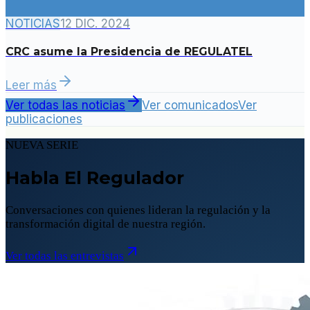
NOTICIAS
12 DIC. 2024
CRC asume la Presidencia de REGULATEL
Leer más
Ver todas las noticias
Ver comunicados
Ver
publicaciones
NUEVA SERIE
Habla El Regulador
Conversaciones con quienes lideran la regulación y la
transformación digital de nuestra región.
Ver todas las entrevistas