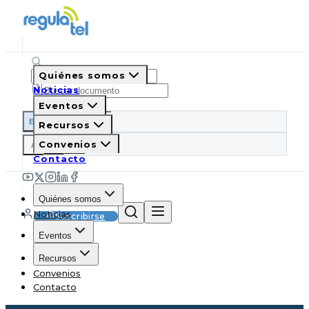
Quiénes somos
Noticias
Eventos
ES
EN
PT
IT
Recursos
A
Convenios
A
A
Contacto
Quiénes somos
Noticias
Suscribirse
Eventos
Recursos
Convenios
Contacto