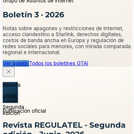
Grupo de Asuntos de Internet
Boletín 3
·
2026
Notas sobre apagones y restricciones de Internet,
acceso clandestino a Starlink, derechos digitales,
costos de banda ancha en Europa y regulación de
redes sociales para menores, con mirada comparada
regional e internacional.
Ver boletín
Todos los boletines GTAI
Revista
2026
Segunda
Publicación oficial
edición
Revista REGULATEL - Segunda