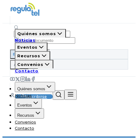
Quiénes somos
Noticias
Eventos
ES
EN
PT
IT
Recursos
A
Convenios
A
A
Contacto
Quiénes somos
Noticias
Suscribirse
Eventos
Recursos
Convenios
Contacto