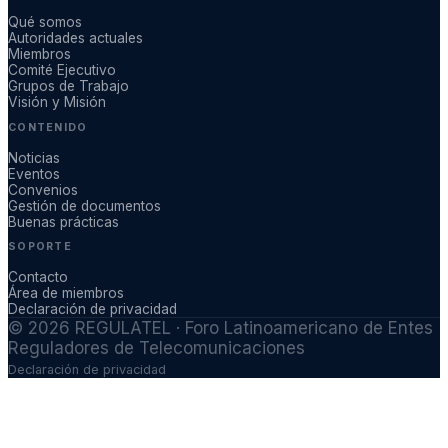
Qué somos
Autoridades actuales
Miembros
Comité Ejecutivo
Grupos de Trabajo
Visión y Misión
CONTENIDO
Noticias
Eventos
Convenios
Gestión de documentos
Buenas prácticas
SOPORTE
Contacto
Área de miembros
Declaración de privacidad
©
2026
REGULATEL · Foro Latinoamericano de Entes
Reguladores de Telecomunicaciones
Declaración de privacidad