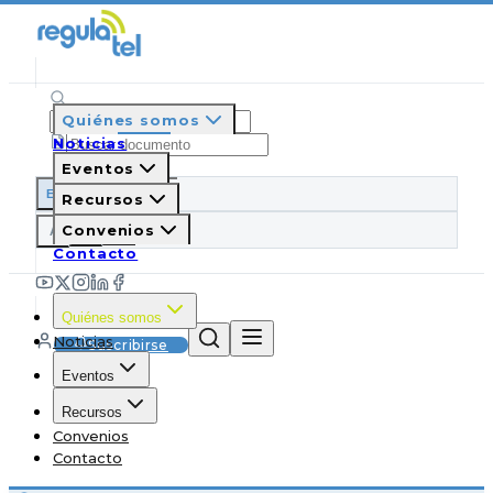
Quiénes somos
Noticias
Eventos
ES
EN
PT
IT
Recursos
A
Convenios
A
A
Contacto
Quiénes somos
Noticias
Suscribirse
Eventos
Recursos
Convenios
Contacto