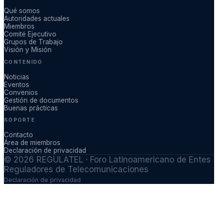
Qué somos
Autoridades actuales
Miembros
Comité Ejecutivo
Grupos de Trabajo
Visión y Misión
CONTENIDO
Noticias
Eventos
Convenios
Gestión de documentos
Buenas prácticas
SOPORTE
Contacto
Área de miembros
Declaración de privacidad
©
2026
REGULATEL · Foro Latinoamericano de Entes
Reguladores de Telecomunicaciones
Declaración de privacidad