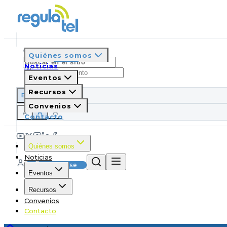
Quiénes somos
Noticias
Eventos
Recursos
ES
EN
PT
IT
Convenios
A
A
A
Contacto
Quiénes somos
Noticias
Suscribirse
Eventos
Recursos
Convenios
Contacto