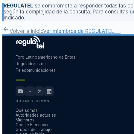
REGULATEL
se compromete a responder todas las con
según la complejidad de la consulta. Para consultas u
indicado.
Volver a inicio
Ver miembros de REGULATEL →
Foro Latinoamericano de Entes
Reguladores de
Telecomunicaciones.
QUIÉNES SOMOS
Qué somos
Autoridades actuales
Miembros
Comité Ejecutivo
Grupos de Trabajo