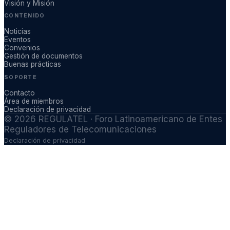
Visión y Misión
CONTENIDO
Noticias
Eventos
Convenios
Gestión de documentos
Buenas prácticas
SOPORTE
Contacto
Área de miembros
Declaración de privacidad
©
2026
REGULATEL · Foro Latinoamericano de Entes
Reguladores de Telecomunicaciones
Declaración de privacidad