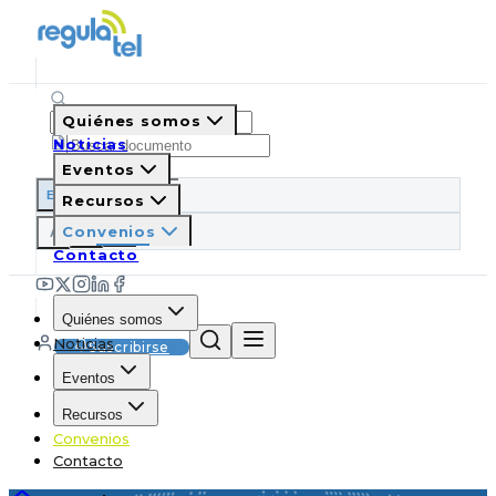
Quiénes somos
Noticias
Eventos
ES
EN
PT
IT
Recursos
A
Convenios
A
A
Contacto
Quiénes somos
Noticias
Suscribirse
Eventos
Recursos
Convenios
Contacto