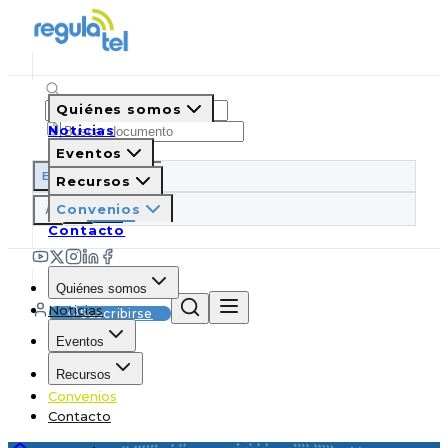
Quiénes somos
Noticias
Eventos
ES
EN
PT
IT
Recursos
A
Convenios
A
A
Contacto
Quiénes somos
Noticias
Suscribirse
Eventos
Recursos
Convenios
Contacto