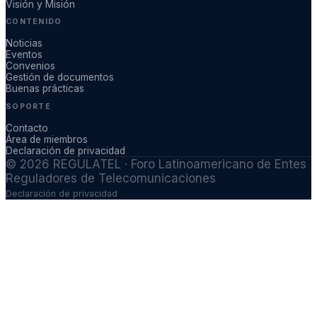
Visión y Misión
CONTENIDO
Noticias
Eventos
Convenios
Gestión de documentos
Buenas prácticas
SOPORTE
Contacto
Área de miembros
Declaración de privacidad
©
2026
REGULATEL · Foro Latinoamericano de Entes
Reguladores de Telecomunicaciones
Declaración de privacidad