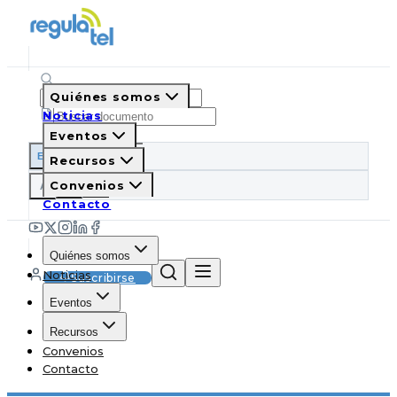
Quiénes somos
Noticias
Eventos
ES
EN
PT
IT
Recursos
A
Convenios
A
A
Contacto
Quiénes somos
Noticias
Suscribirse
Eventos
Recursos
Convenios
Contacto