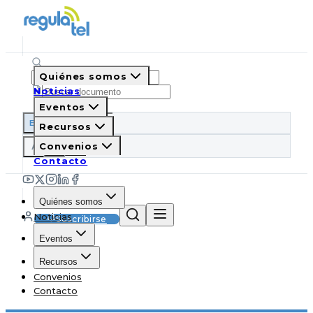
Quiénes somos
Noticias
Eventos
ES
EN
PT
IT
Recursos
A
Convenios
A
A
Contacto
Quiénes somos
Noticias
Suscribirse
Eventos
Recursos
Convenios
Contacto