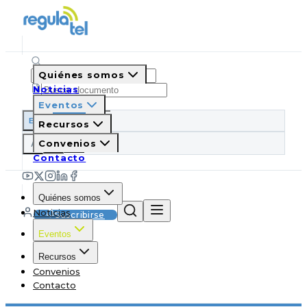
Quiénes somos
Noticias
Eventos
ES
EN
PT
IT
Recursos
A
Convenios
A
A
Contacto
Quiénes somos
Noticias
Suscribirse
Eventos
Recursos
Convenios
Contacto