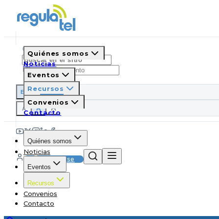
Quiénes somos
Noticias
Eventos
Recursos
ES
EN
PT
IT
Convenios
A
A
A
Contacto
Quiénes somos
Noticias
Suscribirse
Eventos
Recursos
Convenios
Contacto