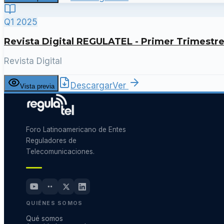
Q1 2025
Revista Digital REGULATEL - Primer Trimestr
Revista Digital
Descargar
Ver
Vista previa
Foro Latinoamericano de Entes
Reguladores de
Telecomunicaciones.
QUIÉNES SOMOS
Qué somos