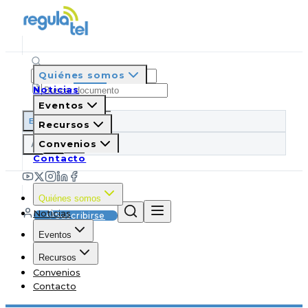
Quiénes somos
Noticias
Eventos
ES
EN
PT
IT
Recursos
A
Convenios
A
A
Contacto
Quiénes somos
Noticias
Suscribirse
Eventos
Recursos
Convenios
Contacto