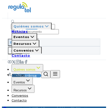
Quiénes somos
Noticias
Eventos
ES
EN
PT
IT
Recursos
A
Convenios
A
A
Contacto
Quiénes somos
Noticias
Suscribirse
Eventos
Recursos
Convenios
Contacto