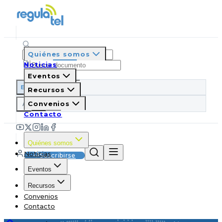
Quiénes somos
Noticias
Eventos
ES
EN
PT
IT
Recursos
A
Convenios
A
A
Contacto
Quiénes somos
Noticias
Suscribirse
Eventos
Recursos
Convenios
Contacto