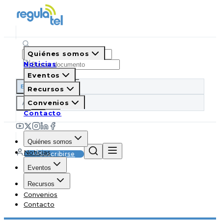
Quiénes somos
Noticias
Eventos
ES
EN
PT
IT
Recursos
A
Convenios
A
A
Contacto
Quiénes somos
Noticias
Suscribirse
Eventos
Recursos
Convenios
Contacto