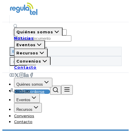
Quiénes somos
Noticias
Eventos
ES
EN
PT
IT
Recursos
A
Convenios
A
A
Contacto
Quiénes somos
Noticias
Suscribirse
Eventos
Recursos
Convenios
Contacto