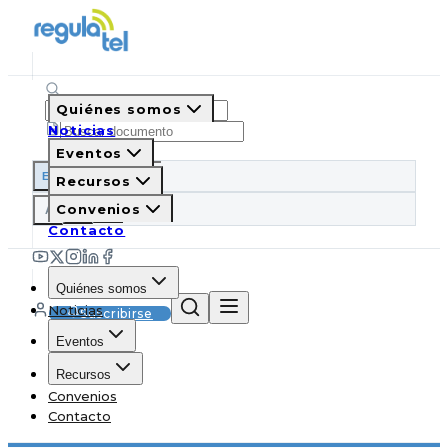
Quiénes somos
Noticias
Eventos
ES
EN
PT
IT
Recursos
A
Convenios
A
A
Contacto
Quiénes somos
Noticias
Suscribirse
Eventos
Recursos
Convenios
Contacto