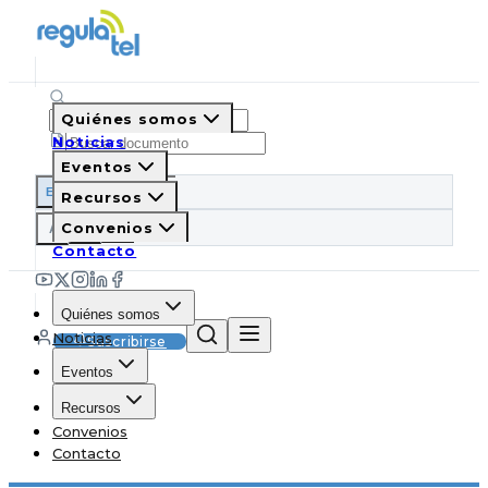
Quiénes somos
Noticias
Eventos
ES
EN
PT
IT
Recursos
A
Convenios
A
A
Contacto
Quiénes somos
Noticias
Suscribirse
Eventos
Recursos
Convenios
Contacto