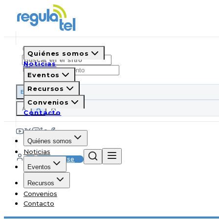
Quiénes somos
Noticias
Eventos
Recursos
ES
EN
PT
IT
Convenios
A
A
A
Contacto
Quiénes somos
Noticias
Suscribirse
Eventos
Recursos
Convenios
Contacto