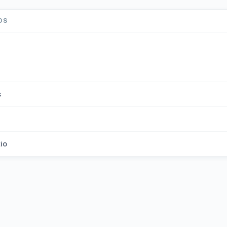
OS
s
tio