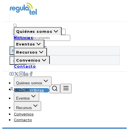
Quiénes somos
Noticias
Eventos
ES
EN
PT
IT
Recursos
A
Convenios
A
A
Contacto
Quiénes somos
Noticias
Suscribirse
Eventos
Recursos
Convenios
Contacto