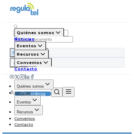
Quiénes somos
Noticias
Eventos
ES
EN
PT
IT
Recursos
A
Convenios
A
A
Contacto
Quiénes somos
Noticias
Suscribirse
Eventos
Recursos
Convenios
Contacto