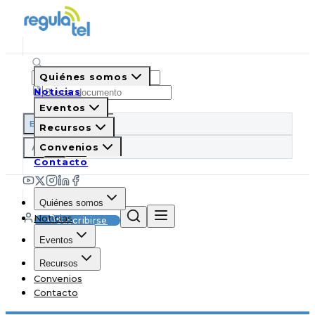
Quiénes somos
Noticias
Eventos
ES
EN
PT
IT
Recursos
A
Convenios
A
A
Contacto
Quiénes somos
Noticias
Suscribirse
Eventos
Recursos
Convenios
Contacto