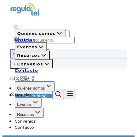
Quiénes somos
Noticias
Eventos
ES
EN
PT
IT
Recursos
A
Convenios
A
A
Contacto
Quiénes somos
Noticias
Suscribirse
Eventos
Recursos
Convenios
Contacto