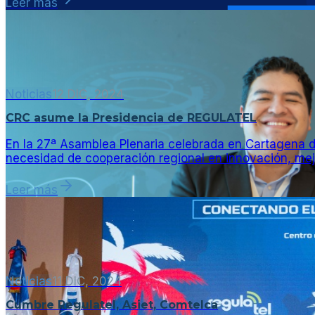
Leer más
Noticias
12 DIC, 2024
CRC asume la Presidencia de REGULATEL
En la 27ª Asamblea Plenaria celebrada en Cartagena d
necesidad de cooperación regional en innovación, mejo
Leer más
Noticias
11 DIC, 2024
Cumbre Regulatel, Asiet, Comtelca