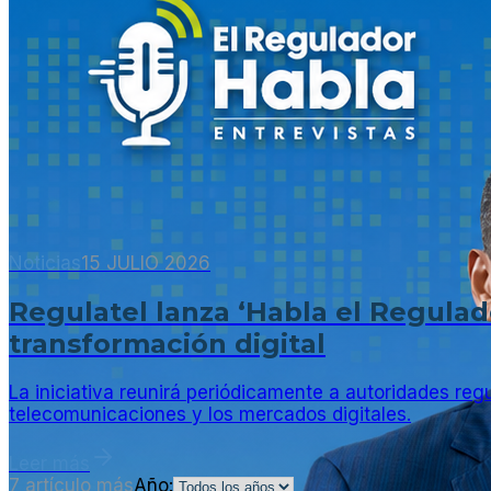
Noticias
15 JULIO 2026
Regulatel lanza ‘Habla el Regulado
transformación digital
La iniciativa reunirá periódicamente a autoridades regu
telecomunicaciones y los mercados digitales.
Leer más
7 artículo más
Año: