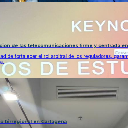
ión de las telecomunicaciones firme y centrada en
e fortalecer el rol arbitral de los reguladores, garant
a.
ro birregional en Cartagena