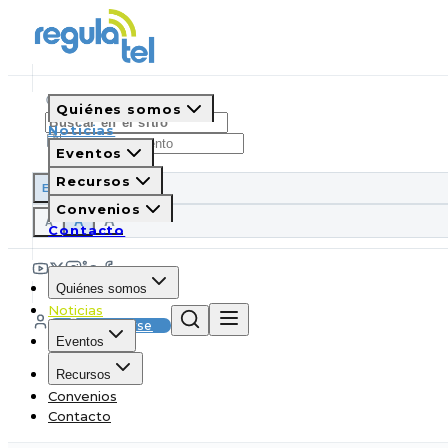
Quiénes somos
Noticias
Eventos
Recursos
ES
EN
PT
IT
Convenios
A
A
A
Contacto
Quiénes somos
Noticias
Suscribirse
Eventos
Recursos
Convenios
Contacto