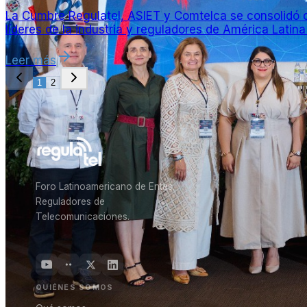
La Cumbre Regulatel, ASIET y Comtelca se consolidó co
líderes de la industria y reguladores de América Latina
Leer más
1
2
Foro Latinoamericano de Entes
Reguladores de
Telecomunicaciones.
QUIÉNES SOMOS