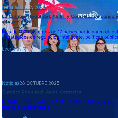
Noticias
11 DIC, 2025
La Cumbre Regulatel, ASIET y Comtelca se consolid
a la acción
Más de 100 asistentes de 17 países participaron de es
estratégicos de regulación inteligente, políticas pública
Leer más
Noticias
28 OCTUBRE 2025
Cumbre Regulatel, Asiet, Comtelca
INDOTEL, REGULATEL, ASIET y COMTELCA organizan la C
República Dominicana.