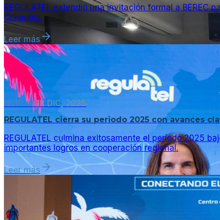
REGULATEL extendió una invitación formal a BEREC pa
Colombia.
Leer más
Noticias
12 DIC, 2025
REGULATEL cierra su periodo 2025 con avances clav
REGULATEL culmina exitosamente el período 2025 bajo
importantes logros en cooperación regional.
Leer más