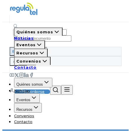
Quiénes somos
Noticias
Eventos
ES
EN
PT
IT
Recursos
A
Convenios
A
A
Contacto
Quiénes somos
Noticias
Suscribirse
Eventos
Recursos
Convenios
Contacto