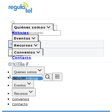
Quiénes somos
Noticias
Eventos
ES
EN
PT
IT
Recursos
A
Convenios
A
A
Contacto
Quiénes somos
Noticias
Suscribirse
Eventos
Recursos
Convenios
Contacto