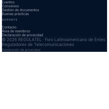
Eventos
Convenios
Gestión de documentos
Buenas prácticas
SOPORTE
Contacto
Área de miembros
Declaración de privacidad
©
2026
REGULATEL · Foro Latinoamericano de Entes
Reguladores de Telecomunicaciones
Declaración de privacidad