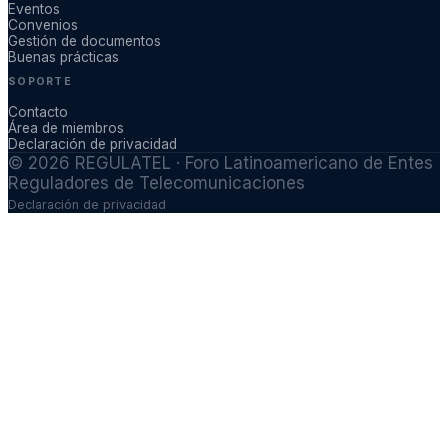
Eventos
Convenios
Gestión de documentos
Buenas prácticas
SOPORTE
Contacto
Área de miembros
Declaración de privacidad
©
2026
REGULATEL · Foro Latinoamericano de Entes
Reguladores de Telecomunicaciones
Declaración de privacidad