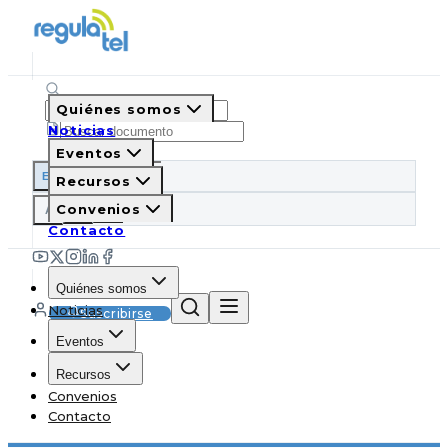
Quiénes somos
Noticias
Eventos
ES
EN
PT
IT
Recursos
A
Convenios
A
A
Contacto
Quiénes somos
Noticias
Suscribirse
Eventos
Recursos
Convenios
Contacto