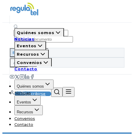
Quiénes somos
Noticias
Eventos
ES
EN
PT
IT
Recursos
A
Convenios
A
A
Contacto
Quiénes somos
Noticias
Suscribirse
Eventos
Recursos
Convenios
Contacto