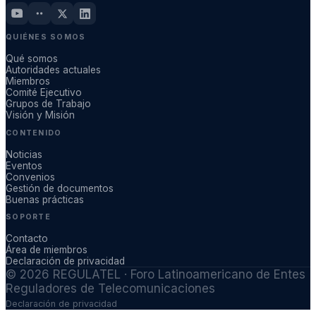
QUIÉNES SOMOS
Qué somos
Autoridades actuales
Miembros
Comité Ejecutivo
Grupos de Trabajo
Visión y Misión
CONTENIDO
Noticias
Eventos
Convenios
Gestión de documentos
Buenas prácticas
SOPORTE
Contacto
Área de miembros
Declaración de privacidad
©
2026
REGULATEL · Foro Latinoamericano de Entes
Reguladores de Telecomunicaciones
Declaración de privacidad