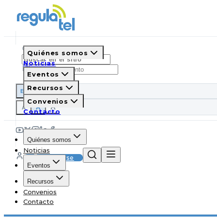
Quiénes somos
Noticias
Eventos
Recursos
ES
EN
PT
IT
Convenios
A
A
A
Contacto
Quiénes somos
Noticias
Suscribirse
Eventos
Recursos
Convenios
Contacto