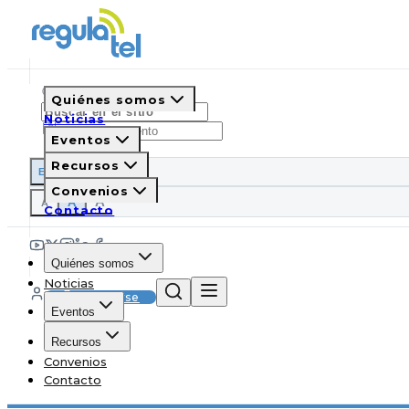
Quiénes somos
Noticias
Eventos
Recursos
ES
EN
PT
IT
Convenios
A
A
A
Contacto
Quiénes somos
Noticias
Suscribirse
Eventos
Recursos
Convenios
Contacto