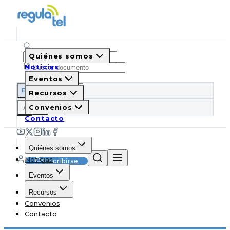
Quiénes somos
Noticias
Eventos
ES
EN
PT
IT
Recursos
A
Convenios
A
A
Contacto
Quiénes somos
Noticias
Suscribirse
Eventos
Recursos
Convenios
Contacto