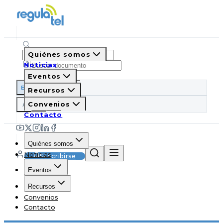
Quiénes somos
Noticias
Eventos
ES
EN
PT
IT
Recursos
A
Convenios
A
A
Contacto
Quiénes somos
Noticias
Suscribirse
Eventos
Recursos
Convenios
Contacto