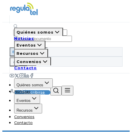
Quiénes somos
Noticias
Eventos
ES
EN
PT
IT
Recursos
A
Convenios
A
A
Contacto
Quiénes somos
Noticias
Suscribirse
Eventos
Recursos
Convenios
Contacto