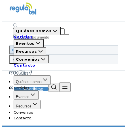
Quiénes somos
Noticias
Eventos
ES
EN
PT
IT
Recursos
A
Convenios
A
A
Contacto
Quiénes somos
Noticias
Suscribirse
Eventos
Recursos
Convenios
Contacto