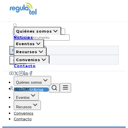
Quiénes somos
Noticias
Eventos
ES
EN
PT
IT
Recursos
A
Convenios
A
A
Contacto
Quiénes somos
Noticias
Suscribirse
Eventos
Recursos
Convenios
Contacto