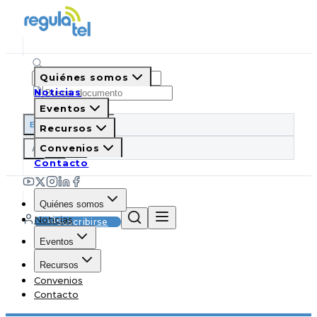
Quiénes somos
Noticias
Eventos
ES
EN
PT
IT
Recursos
A
Convenios
A
A
Contacto
Quiénes somos
Noticias
Suscribirse
Eventos
Recursos
Convenios
Contacto