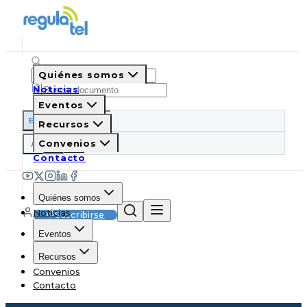
Quiénes somos
Noticias
Eventos
ES
EN
PT
IT
Recursos
A
Convenios
A
A
Contacto
Quiénes somos
Noticias
Suscribirse
Eventos
Recursos
Convenios
Contacto