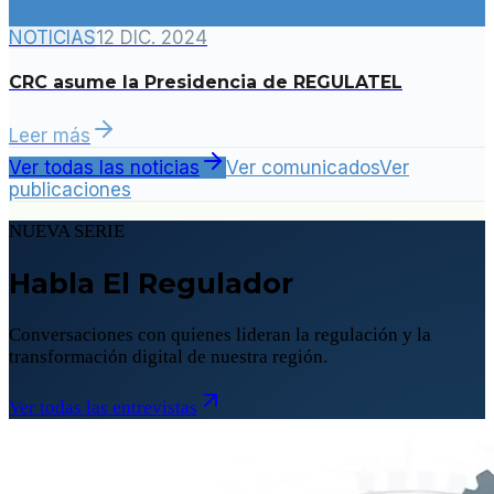
NOTICIAS
12 DIC. 2024
CRC asume la Presidencia de REGULATEL
Leer más
Ver todas las noticias
Ver comunicados
Ver
publicaciones
NUEVA SERIE
Habla El Regulador
Conversaciones con quienes lideran la regulación y la
transformación digital de nuestra región.
Ver todas las entrevistas