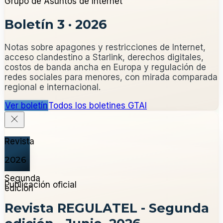
Grupo de Asuntos de Internet
Boletín 3
·
2026
Notas sobre apagones y restricciones de Internet,
acceso clandestino a Starlink, derechos digitales,
costos de banda ancha en Europa y regulación de
redes sociales para menores, con mirada comparada
regional e internacional.
Ver boletín
Todos los boletines GTAI
Revista
2026
Segunda
Publicación oficial
edición
Revista REGULATEL - Segunda