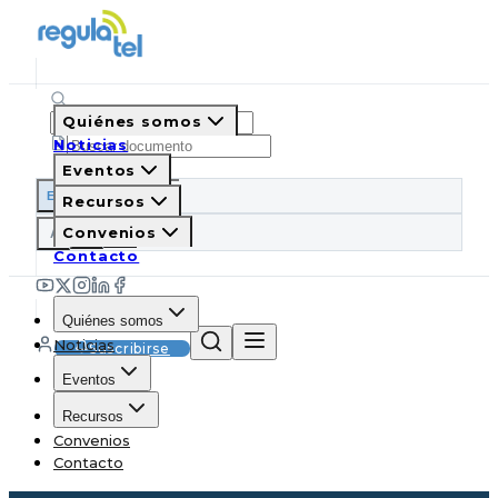
Quiénes somos
Noticias
Eventos
ES
EN
PT
IT
Recursos
A
Convenios
A
A
Contacto
Quiénes somos
Noticias
Suscribirse
Eventos
Recursos
Convenios
Contacto