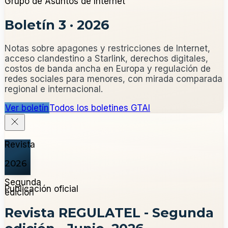
Grupo de Asuntos de Internet
Boletín 3
·
2026
Notas sobre apagones y restricciones de Internet,
acceso clandestino a Starlink, derechos digitales,
costos de banda ancha en Europa y regulación de
redes sociales para menores, con mirada comparada
regional e internacional.
Ver boletín
Todos los boletines GTAI
Revista
2026
Segunda
Publicación oficial
edición
Revista REGULATEL - Segunda