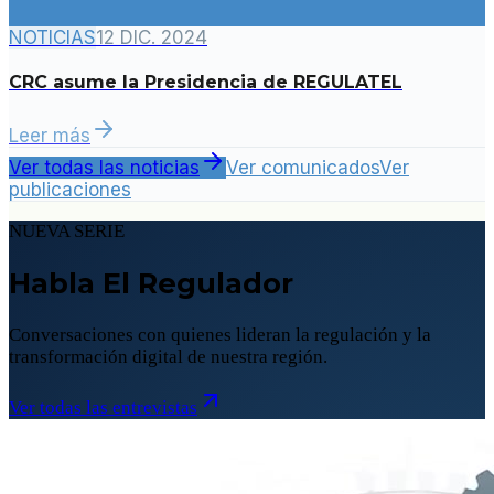
NOTICIAS
12 DIC. 2024
CRC asume la Presidencia de REGULATEL
Leer más
Ver todas las noticias
Ver comunicados
Ver
publicaciones
NUEVA SERIE
Habla El Regulador
Conversaciones con quienes lideran la regulación y la
transformación digital de nuestra región.
Ver todas las entrevistas