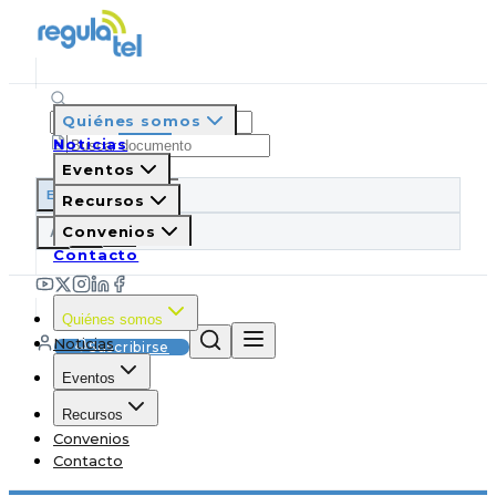
Quiénes somos
Noticias
Eventos
ES
EN
PT
IT
Recursos
A
Convenios
A
A
Contacto
Quiénes somos
Noticias
Suscribirse
Eventos
Recursos
Convenios
Contacto