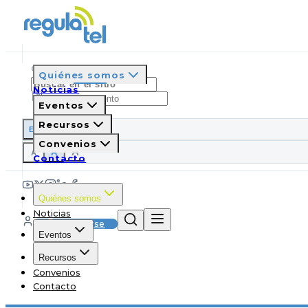
Quiénes somos
Noticias
Eventos
Recursos
ES
EN
PT
IT
Convenios
A
A
A
Contacto
Quiénes somos
Noticias
Suscribirse
Eventos
Recursos
Convenios
Contacto