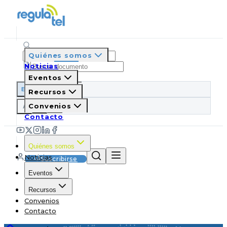
Quiénes somos
Noticias
Eventos
ES
EN
PT
IT
Recursos
A
Convenios
A
A
Contacto
Quiénes somos
Noticias
Suscribirse
Eventos
Recursos
Convenios
Contacto