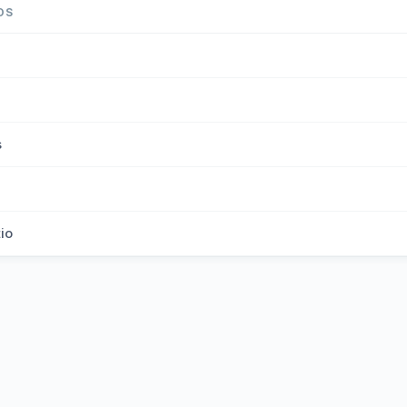
OS
s
tio