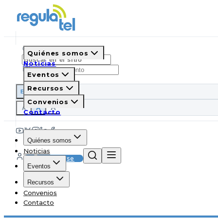
Quiénes somos
Noticias
Eventos
Recursos
ES
EN
PT
IT
Convenios
A
A
A
Contacto
Quiénes somos
Noticias
Suscribirse
Eventos
Recursos
Convenios
Contacto