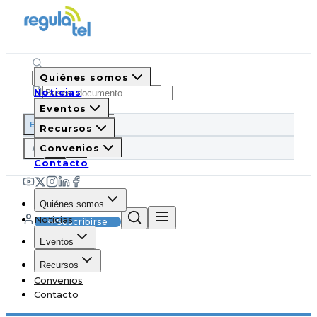
Quiénes somos
Noticias
Eventos
ES
EN
PT
IT
Recursos
A
Convenios
A
A
Contacto
Quiénes somos
Noticias
Suscribirse
Eventos
Recursos
Convenios
Contacto