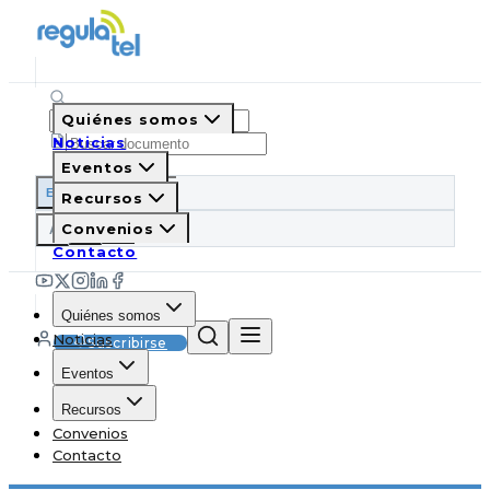
Quiénes somos
Noticias
Eventos
ES
EN
PT
IT
Recursos
A
Convenios
A
A
Contacto
Quiénes somos
Noticias
Suscribirse
Eventos
Recursos
Convenios
Contacto