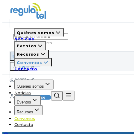
Quiénes somos
Noticias
Eventos
Recursos
ES
EN
PT
IT
Convenios
A
A
A
Contacto
Quiénes somos
Noticias
Suscribirse
Eventos
Recursos
Convenios
Contacto