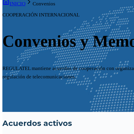
INICIO
Convenios
COOPERACIÓN INTERNACIONAL
Convenios y Mem
REGULATEL mantiene acuerdos de cooperación con organizacio
regulación de telecomunicaciones.
Acuerdos activos