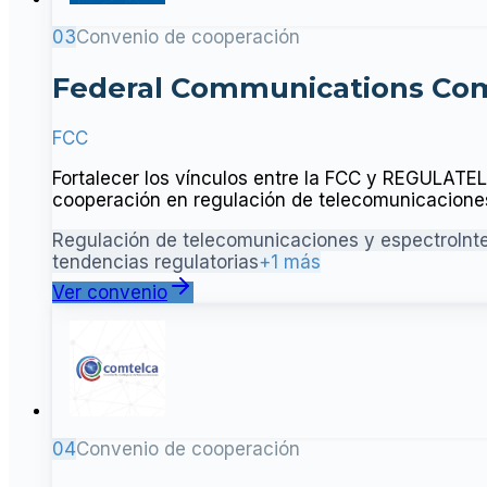
03
Convenio de cooperación
Federal Communications Co
FCC
Fortalecer los vínculos entre la FCC y REGULATE
cooperación en regulación de telecomunicaciones
Regulación de telecomunicaciones y espectro
Int
tendencias regulatorias
+1 más
Ver convenio
04
Convenio de cooperación